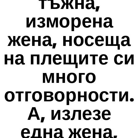
тъжна,
изморена
жена, носеща
на плещите си
много
отговорности.
А, излезе
една жена,