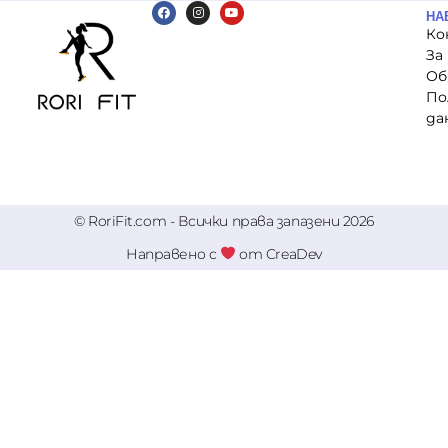
НА
Ко
За
Об
По
да
© RoriFit.com - Всички права запазени 2026
Направено с
от CreaDev