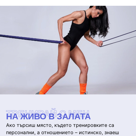
ТРЕНИРАЙ С МЕН
НА ЖИВО В ЗАЛАТА
Ако търсиш място, където тренировките са
персонални, а отношението – истинско, знаеш