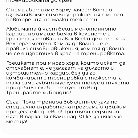
тренировката до края!
С нея работихме върху качеството и
изпълнявахме силови упражнения с много
повторения, но малки тежести.
Любимата ѝ част беше монотонното
кардио, но имаше болки в коленете и
краката, затова ѝ давах всеки ден сесия на
велоергометър. Хем аз доволна, че е
правила силови движения, хем тя доволна,
че се е изпотила в края на тренировката.
Грешката при много хора, които искат да
отслабнат е, че залагат на дългото и
изтощително кардио, без да го
комбинират с тренировки с тежести, а
така само губят мускулен тонус и тялото
придобива слаб и отпуснат вид.
Тренирайте хибридно!
Сега Поли тренира във фитнес зала по
специално изработена програма и движим
процеса ежедневно! Три пъти седмично
бяга в парка. Тя свали над 30 кг. за няколко
месеца!