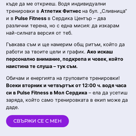
къде да ме откриеш. Водя индивидуални
тренировки в
Атлетик Фитнес
на бул. „Сливница“
и в
Pulse Fitness
в Сердика Център – два
различни терена, но с една мисия: да изкарам
най-силната версия от теб.
Гъвкава съм и ще намерим общ ритъм, който да
работи за твоите цели и график.
Ако искаш
персонално внимание, подкрепа и човек, който
наистина те слуша – тук съм.
Обичам и енергията на груповите тренировки!
Всеки вторник и четвъртък от 12:00 ч. водя часа
си в Pulse Fitness в Мол Сердика
– ела да усетиш
заряда, който само тренировката в екип може да
даде.
СВЪРЖИ СЕ С МЕН