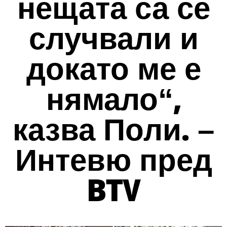
нещата са се
случвали и
докато ме е
нямало“,
казва Поли. –
Интевю пред
BTV