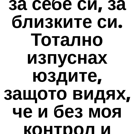
за себе си, за
близките си.
Тотално
изпуснах
юздите,
защото видях,
че и без моя
контрол и