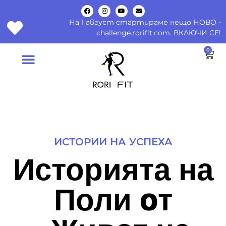
На 1 август стартираме нещо НОВО -
challenge.rorifit.com. ВКЛЮЧИ СЕ!
0
ИСТОРИИ НА УСПЕХА
Историята на
Поли oт