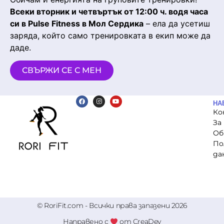
Всеки вторник и четвъртък от 12:00 ч. водя часа
си в Pulse Fitness в Мол Сердика
– ела да усетиш
заряда, който само тренировката в екип може да
даде.
СВЪРЖИ СЕ С МЕН
НА
Ко
За
Об
По
да
© RoriFit.com - Всички права запазени 2026
Направено с
от CreaDev