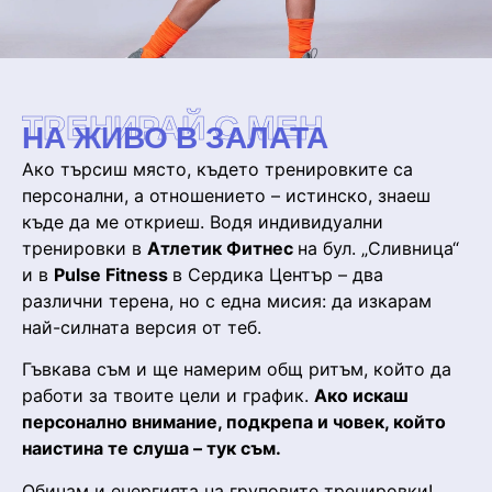
ТРЕНИРАЙ С МЕН
НА ЖИВО В ЗАЛАТА
Ако търсиш място, където тренировките са
персонални, а отношението – истинско, знаеш
къде да ме откриеш. Водя индивидуални
тренировки в
Атлетик Фитнес
на бул. „Сливница“
и в
Pulse Fitness
в Сердика Център – два
различни терена, но с една мисия: да изкарам
най-силната версия от теб.
Гъвкава съм и ще намерим общ ритъм, който да
работи за твоите цели и график.
Ако искаш
персонално внимание, подкрепа и човек, който
наистина те слуша – тук съм.
Обичам и енергията на груповите тренировки!