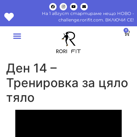
На 1 август стартираме нещо НОВО -
challenge.rorifit.com. ВКЛЮЧИ СЕ!
0
Ден 14 –
Тренировка за цяло
тяло