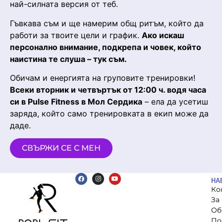
най-силната версия от теб.
Гъвкава съм и ще намерим общ ритъм, който да
работи за твоите цели и график.
Ако искаш
персонално внимание, подкрепа и човек, който
наистина те слуша – тук съм.
Обичам и енергията на груповите тренировки!
Всеки вторник и четвъртък от 12:00 ч. водя часа
си в Pulse Fitness в Мол Сердика
– ела да усетиш
заряда, който само тренировката в екип може да
даде.
СВЪРЖИ СЕ С МЕН
НА
Ко
За
Об
По