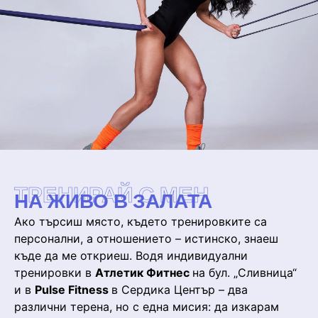
ТРЕНИРАЙ С МЕН
НА ЖИВО В ЗАЛАТА
Ако търсиш място, където тренировките са
персонални, а отношението – истинско, знаеш
къде да ме откриеш. Водя индивидуални
тренировки в
Атлетик Фитнес
на бул. „Сливница“
и в
Pulse Fitness
в Сердика Център – два
различни терена, но с една мисия: да изкарам