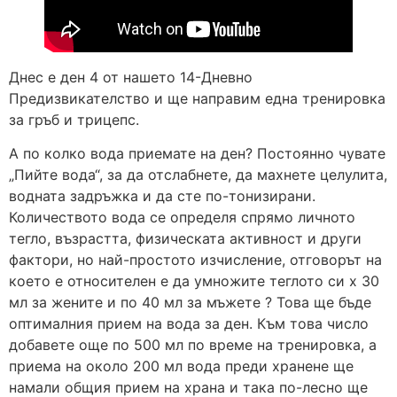
Днес е ден 4 от нашето 14-Дневно
Предизвикателство и ще направим една тренировка
за гръб и трицепс.
А по колко вода приемате на ден? Постоянно чувате
„Пийте вода“, за да отслабнете, да махнете целулита,
водната задръжка и да сте по-тонизирани.
Количеството вода се определя спрямо личното
тегло, възрастта, физическата активност и други
фактори, но най-простото изчисление, отговорът на
което е относителен е да умножите теглото си х 30
мл за жените и по 40 мл за мъжете ? Това ще бъде
оптималния прием на вода за ден. Към това число
добавете още по 500 мл по време на тренировка, а
приема на около 200 мл вода преди хранене ще
намали общия прием на храна и така по-лесно ще