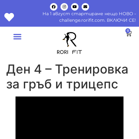
На 1 август стартираме нещо НОВО -
challenge.rorifit.com. ВКЛЮЧИ СЕ!
0
Ден 4 – Тренировка
за гръб и трицепс