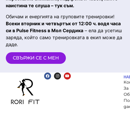
наистина те слуша – тук съм.
Обичам и енергията на груповите тренировки!
Всеки вторник и четвъртък от 12:00 ч. водя часа
си в Pulse Fitness в Мол Сердика
– ела да усетиш
заряда, който само тренировката в екип може да
даде.
СВЪРЖИ СЕ С МЕН
НА
Ко
За
Об
По
да