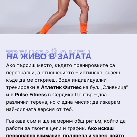
ТРЕНИРАЙ С МЕН
НА ЖИВО В ЗАЛАТА
Ако търсиш място, където тренировките са
персонални, а отношението – истинско, знаеш
къде да ме откриеш. Водя индивидуални
тренировки в
Атлетик Фитнес
на бул. „Сливница“
и в
Pulse Fitness
в Сердика Център – два
различни терена, но с една мисия: да изкарам
най-силната версия от теб.
Гъвкава съм и ще намерим общ ритъм, който да
работи за твоите цели и график.
Ако искаш
персонално внимание, подкрепа и човек, който