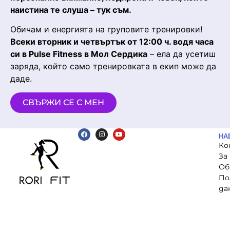
наистина те слуша – тук съм.
Обичам и енергията на груповите тренировки!
Всеки вторник и четвъртък от 12:00 ч. водя часа
си в Pulse Fitness в Мол Сердика
– ела да усетиш
заряда, който само тренировката в екип може да
даде.
СВЪРЖИ СЕ С МЕН
НА
Ко
За
Об
По
да