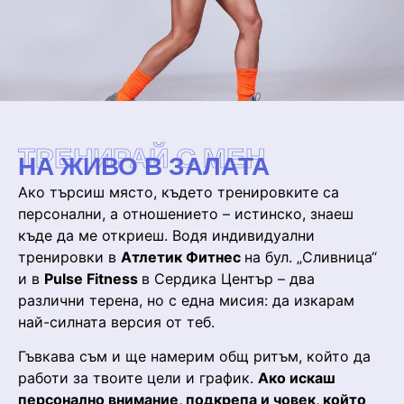
ТРЕНИРАЙ С МЕН
НА ЖИВО В ЗАЛАТА
Ако търсиш място, където тренировките са
персонални, а отношението – истинско, знаеш
къде да ме откриеш. Водя индивидуални
тренировки в
Атлетик Фитнес
на бул. „Сливница“
и в
Pulse Fitness
в Сердика Център – два
различни терена, но с една мисия: да изкарам
най-силната версия от теб.
Гъвкава съм и ще намерим общ ритъм, който да
работи за твоите цели и график.
Ако искаш
персонално внимание, подкрепа и човек, който