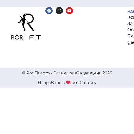
НА
Ко
За
Об
По
да
© RoriFit.com - Всички права запазени 2026
Направено с
от CreaDev