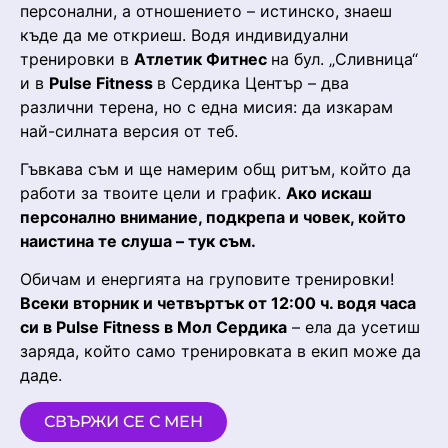
персонални, а отношението – истинско, знаеш
къде да ме откриеш. Водя индивидуални
тренировки в
Атлетик Фитнес
на бул. „Сливница“
и в
Pulse Fitness
в Сердика Център – два
различни терена, но с една мисия: да изкарам
най-силната версия от теб.
Гъвкава съм и ще намерим общ ритъм, който да
работи за твоите цели и график.
Ако искаш
персонално внимание, подкрепа и човек, който
наистина те слуша – тук съм.
Обичам и енергията на груповите тренировки!
Всеки вторник и четвъртък от 12:00 ч. водя часа
си в Pulse Fitness в Мол Сердика
– ела да усетиш
заряда, който само тренировката в екип може да
даде.
СВЪРЖИ СЕ С МЕН