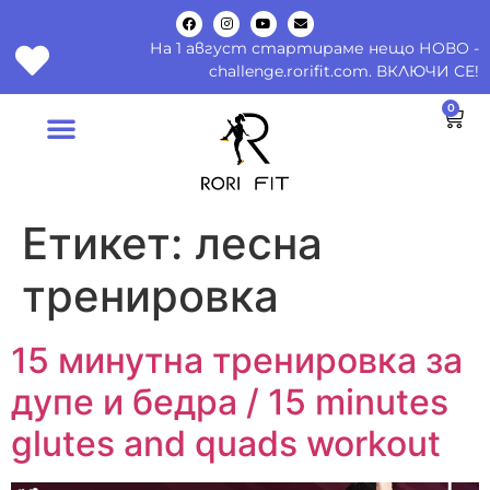
На 1 август стартираме нещо НОВО -
challenge.rorifit.com. ВКЛЮЧИ СЕ!
0
Етикет:
лесна
тренировка
15 минутна тренировка за
дупе и бедра / 15 minutes
glutes and quads workout