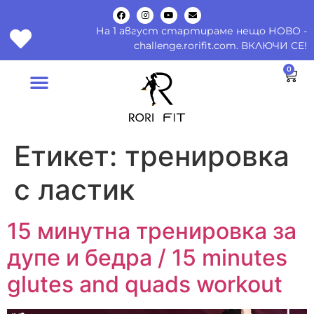
На 1 август стартираме нещо НОВО -
challenge.rorifit.com. ВКЛЮЧИ СЕ!
0
Етикет:
тренировка
с ластик
15 минутна тренировка за
дупе и бедра / 15 minutes
glutes and quads workout