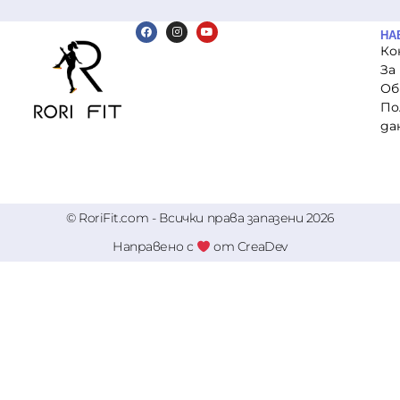
НА
Ко
За
Об
По
да
© RoriFit.com - Всички права запазени 2026
Направено с
от CreaDev