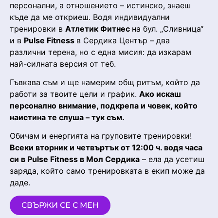
персонални, а отношението – истинско, знаеш
къде да ме откриеш. Водя индивидуални
тренировки в
Атлетик Фитнес
на бул. „Сливница“
и в
Pulse Fitness
в Сердика Център – два
различни терена, но с една мисия: да изкарам
най-силната версия от теб.
Гъвкава съм и ще намерим общ ритъм, който да
работи за твоите цели и график.
Ако искаш
персонално внимание, подкрепа и човек, който
наистина те слуша – тук съм.
Обичам и енергията на груповите тренировки!
Всеки вторник и четвъртък от 12:00 ч. водя часа
си в Pulse Fitness в Мол Сердика
– ела да усетиш
заряда, който само тренировката в екип може да
даде.
СВЪРЖИ СЕ С МЕН