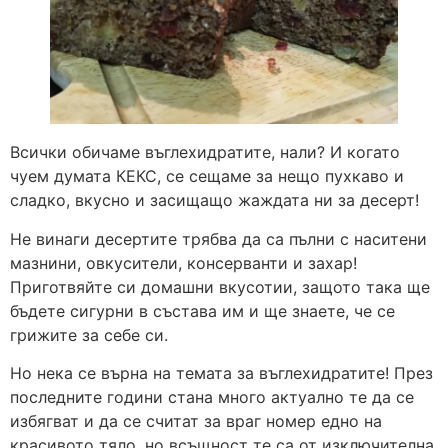
Всички обичаме въглехидратите, нали? И когато
чуем думата КЕКС, се сещаме за нещо пухкаво и
сладко, вкусно и засищащо жаждата ни за десерт!
Не винаги десертите трябва да са пълни с наситени
мазнини, овкусители, консерванти и захар!
Приготвяйте си домашни вкусотии, защото така ще
бъдете сигурни в състава им и ще знаете, че се
грижите за себе си.
Но нека се върна на темата за въглехидратите! През
последните години стана много актуално те да се
избягват и да се считат за враг номер едно на
красивото тяло, но всъщност те са от изключителна