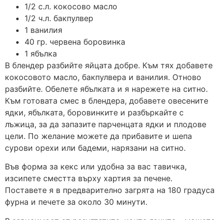
1/2 с.л. кокосово масло
1/2 ч.л. бакпулвер
1 ванилия
40 гр. червена боровинка
1 ябълка
В блендер разбийте яйцата добре. Към тях добавете
кокосовото масло, бакпулвера и ванилия. Отново
разбийте. Обелете ябълката и я нарежете на ситно.
Към готовата смес в блендера, добавете овесените
ядки, ябълката, боровинките и разбъркайте с
лъжица, за да запазите парченцата ядки и плодове
цели. По желание можете да прибавите и шепа
сурови орехи или бадеми, нарязани на ситно.
Във форма за кекс или удобна за вас тавичка,
изсипете сместта върху хартия за печене.
Поставете я в предварително загрята на 180 градуса
фурна и печете за около 30 минути.