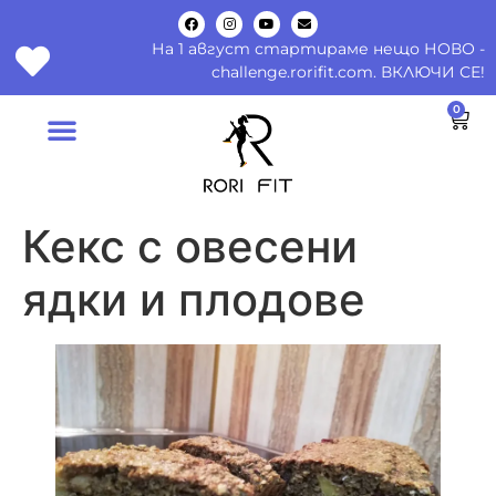
На 1 август стартираме нещо НОВО -
challenge.rorifit.com. ВКЛЮЧИ СЕ!
0
Кекс с овесени
ядки и плодове