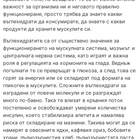
важност за организма ни и неговото правилно
функциониране, просто трябва да знаете какви
въглехидрати да консумирате, да знаете с какви
продукти да храните мускулите си.
Въглехидратите са от съществено значение за
функционирането на мускулната система, мозъкът и
централната нервна система, като играят и важна
роля в регулацията на хормоните на глада. Веднъж
погълнати те се превръщат в глюкоза, а след това се
горят за енергия или се складират под формата на
гликоген в мускулите. Сложните въглехидрати за
изградени от повече молекули и се разграждат
много по-бавно. Така те влизат в кръвния поток
постепенно и освобождават умерени количества
инсулин, което стабилизира апетита и намалява
риска от складиране на мазнини. Такива могат да се
намерят в овесените ядки, кафявия ориз, бобовите
храни, пълнозърнестия хляб, пълнозърнестата паста,