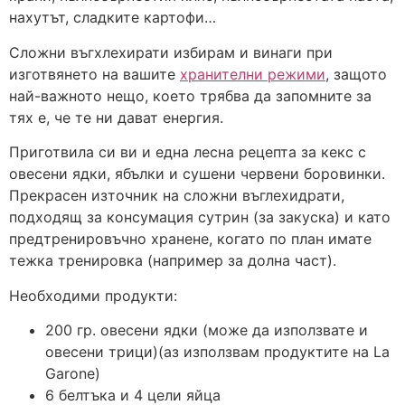
нахутът, сладките картофи…
Сложни въгхлехирати избирам и винаги при
изготвянето на вашите
хранителни режими
, защото
най-важното нещо, което трябва да запомните за
тях е, че те ни дават енергия.
Приготвила си ви и една лесна рецепта за кекс с
овесени ядки, ябълки и сушени червени боровинки.
Прекрасен източник на сложни въглехидрати,
подходящ за консумация сутрин (за закуска) и като
предтренировъчно хранене, когато по план имате
тежка тренировка (например за долна част).
Необходими продукти:
200 гр. овесени ядки (може да използвате и
овесени трици)(аз използвам продуктите на La
Garone)
6 белтъка и 4 цели яйца