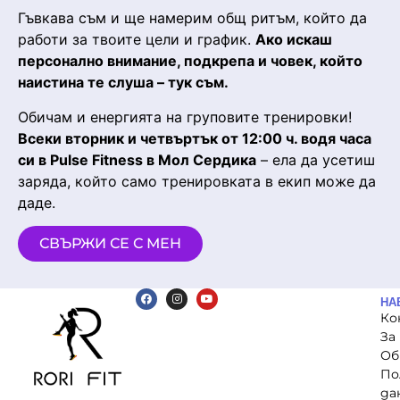
Гъвкава съм и ще намерим общ ритъм, който да
работи за твоите цели и график.
Ако искаш
персонално внимание, подкрепа и човек, който
наистина те слуша – тук съм.
Обичам и енергията на груповите тренировки!
Всеки вторник и четвъртък от 12:00 ч. водя часа
си в Pulse Fitness в Мол Сердика
– ела да усетиш
заряда, който само тренировката в екип може да
даде.
СВЪРЖИ СЕ С МЕН
НА
Ко
За
Об
По
да