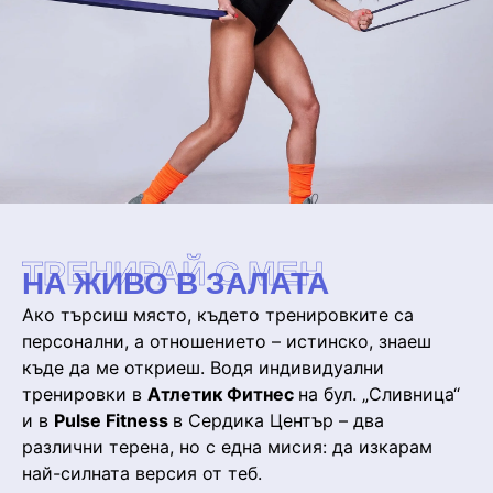
ТРЕНИРАЙ С МЕН
НА ЖИВО В ЗАЛАТА
Ако търсиш място, където тренировките са
персонални, а отношението – истинско, знаеш
къде да ме откриеш. Водя индивидуални
тренировки в
Атлетик Фитнес
на бул. „Сливница“
и в
Pulse Fitness
в Сердика Център – два
различни терена, но с една мисия: да изкарам
най-силната версия от теб.