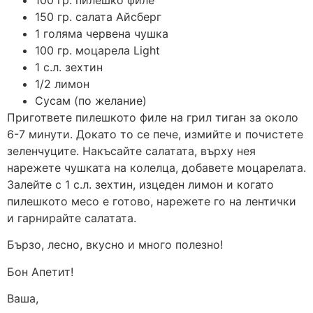
150 гр. салата Айсберг
1 голяма червена чушка
100 гр. моцарела Light
1 с.л. зехтин
1/2 лимон
Сусам (по желание)
Пригответе пилешкото филе на грил тиган за около
6-7 минути. Докато то се пече, измийте и почистете
зеленчуците. Накъсайте салатата, върху нея
нарежете чушката на колелца, добавете моцарелата.
Залейте с 1 с.л. зехтин, изцеден лимон и когато
пилешкото месо е готово, нарежете го на лентички
и гарнирайте салатата.
Бързо, лесно, вкусно и много полезно!
Бон Апетит!
Ваша,