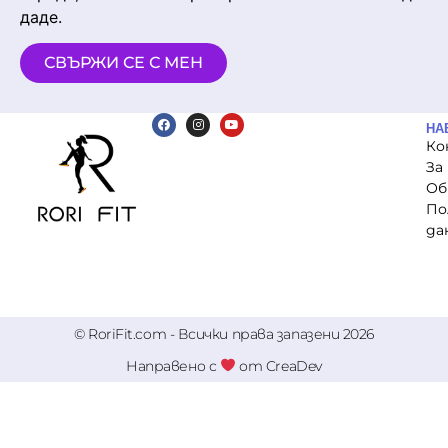
даде.
СВЪРЖИ СЕ С МЕН
НА
Ко
За
Об
По
да
© RoriFit.com - Всички права запазени 2026
Направено с
от CreaDev