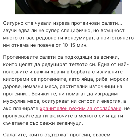
Сигурно сте чували израза протеинови салати…
звучи едва ли не супер специфично, но всъщност
много от вас редовно ги консумират, а приготвянето
им отнема не повече от 10-15 мин.
Протеиновите салати са подходящи за всички,
които целят да редуцират теглото си. Една от най-
полезните и важни храни в борбата с излишните
килограми са протеините, като яйца, риба, морски
дарове, немазни меса, растителни източници на
протеини… Всички те, ни помагат да изградим
мускулна маса, осигуряват ни ситост и енергия, а
ако планирате
хранителен режим за отслабване
, не
пропускайте да ги включите в менюто си и да ги
съчетаете със свежи зеленчуци.
Салатите, които съдържат протеин, съвсем