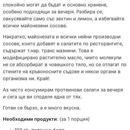
спокойно могат да бъдат и основно хранене,
особено подходящи за вечеря. Разбира се,
овкусявайте само със зехтин и лимон, а избягвайте
всички майонезени сосове.
Накратко, майонезата и всички нейни производни
сосове, които добавят в салатите по ресторантите,
съдържат т.нар. транс мазнини. Това е
модифицирано растително масло, чиито молекули
не се абсорбират в човешкото тяло, но се отлагат по
стените на кръвоносните съдове и някои органи в
организма ни. Край!
Аз често консумирам протеинови салати за вечеря
и сега ще ви споделя една от тях.
Готви се бързо, а е много вкусна.
Необходими продукти
: (за 1 порция)
100 гр. пилешко филе