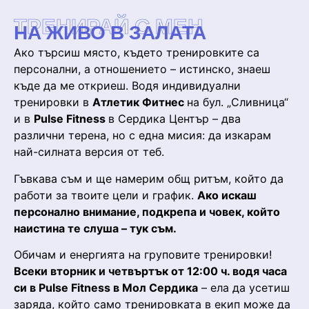
ТРЕНИРАЙ С МЕН
НА ЖИВО В ЗАЛАТА
Ако търсиш място, където тренировките са
персонални, а отношението – истинско, знаеш
къде да ме откриеш. Водя индивидуални
тренировки в
Атлетик Фитнес
на бул. „Сливница“
и в
Pulse Fitness
в Сердика Център – два
различни терена, но с една мисия: да изкарам
най-силната версия от теб.
Гъвкава съм и ще намерим общ ритъм, който да
работи за твоите цели и график.
Ако искаш
персонално внимание, подкрепа и човек, който
наистина те слуша – тук съм.
Обичам и енергията на груповите тренировки!
Всеки вторник и четвъртък от 12:00 ч. водя часа
си в Pulse Fitness в Мол Сердика
– ела да усетиш
заряда, който само тренировката в екип може да