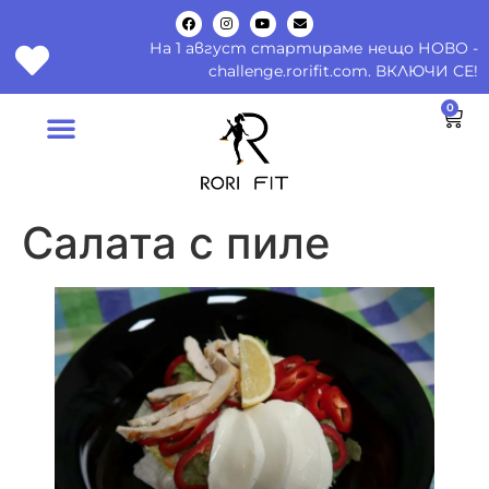
На 1 август стартираме нещо НОВО -
challenge.rorifit.com. ВКЛЮЧИ СЕ!
0
Салата с пиле