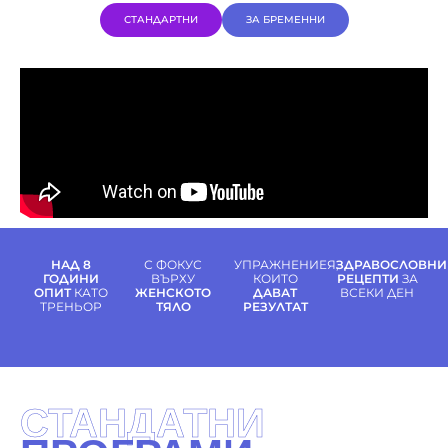
СТАНДАРТНИ
ЗА БРЕМЕННИ
НАД 8
С ФОКУС
УПРАЖНЕНИЕЯ,
ЗДРАВОСЛОВНИ
ГОДИНИ
ВЪРХУ
КОИТО
РЕЦЕПТИ
ЗА
ОПИТ
КАТО
ЖЕНСКОТО
ДАВАТ
ВСЕКИ ДЕН
ТРЕНЬОР
ТЯЛО
РЕЗУЛТАТ
СТАНДАТНИ