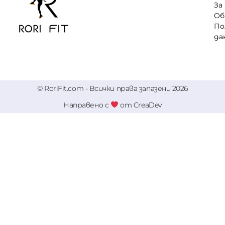
За
Об
По
да
© RoriFit.com - Всички права запазени 2026
Направено с
от CreaDev