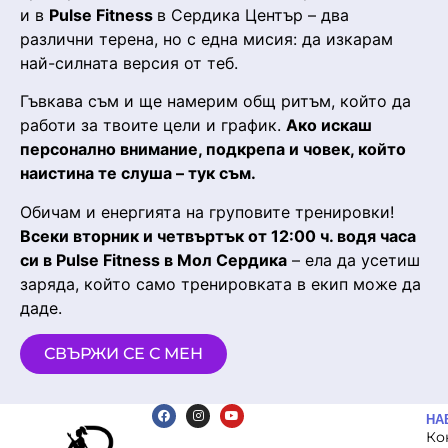
и в
Pulse Fitness
в Сердика Център – два
различни терена, но с една мисия: да изкарам
най-силната версия от теб.
Гъвкава съм и ще намерим общ ритъм, който да
работи за твоите цели и график.
Ако искаш
персонално внимание, подкрепа и човек, който
наистина те слуша – тук съм.
Обичам и енергията на груповите тренировки!
Всеки вторник и четвъртък от 12:00 ч. водя часа
си в Pulse Fitness в Мол Сердика
– ела да усетиш
заряда, който само тренировката в екип може да
даде.
СВЪРЖИ СЕ С МЕН
НА
Ко