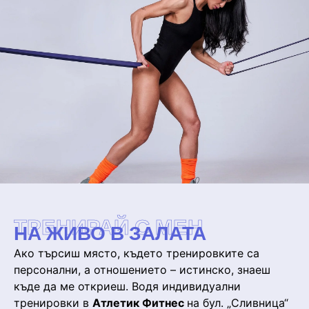
ТРЕНИРАЙ С МЕН
НА ЖИВО В ЗАЛАТА
Ако търсиш място, където тренировките са
персонални, а отношението – истинско, знаеш
къде да ме откриеш. Водя индивидуални
тренировки в
Атлетик Фитнес
на бул. „Сливница“