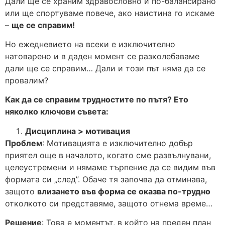
Дали ще се храним здравословно и по-балансирано
или ще спортуваме повече, ако наистина го искаме
–
ще се справим!
Но ежедневието на всеки е изключително
натоварено и в даден момент се разколебаваме
дали ще се справим… Дали и този път няма да се
провалим?
Как да се справим трудностите по пътя? Ето
няколко ключови съвета:
Дисциплина > мотивация
Проблем
: Мотивацията е изключително добър
приятел още в началото, когато сме развълнувани,
целеустремени и нямаме търпение да се видим във
формата си „след”. Обаче тя започва да отминава,
защото
влизането във форма се оказва по-трудно
отколкото си представяме, защото отнема време…
Решение
: Това е моментът, в който на преден план