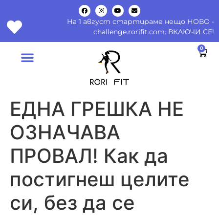
На 1 август стартираме нещо НОВО -
challenge.rorifit.com. ВКЛЮЧИ СЕ!
0
ЕДНА ГРЕШКА НЕ
ОЗНАЧАВА
ПРОВАЛ! Как да
постигнеш целите
си, без да се