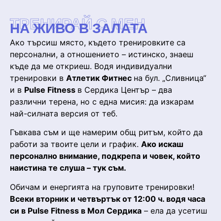
ТРЕНИРАЙ С МЕН
НА ЖИВО В ЗАЛАТА
Ако търсиш място, където тренировките са
персонални, а отношението – истинско, знаеш
къде да ме откриеш. Водя индивидуални
тренировки в
Атлетик Фитнес
на бул. „Сливница“
и в
Pulse Fitness
в Сердика Център – два
различни терена, но с една мисия: да изкарам
най-силната версия от теб.
Гъвкава съм и ще намерим общ ритъм, който да
работи за твоите цели и график.
Ако искаш
персонално внимание, подкрепа и човек, който
наистина те слуша – тук съм.
Обичам и енергията на груповите тренировки!
Всеки вторник и четвъртък от 12:00 ч. водя часа
си в Pulse Fitness в Мол Сердика
– ела да усетиш