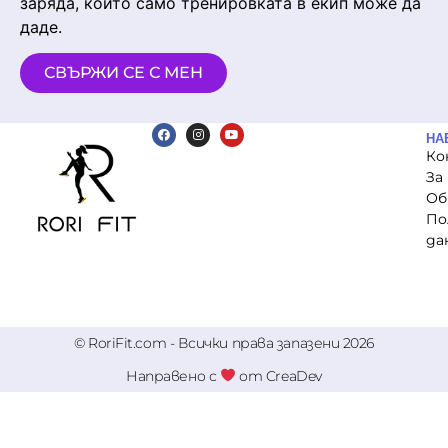
заряда, който само тренировката в екип може да
даде.
СВЪРЖИ СЕ С МЕН
НА
Ко
За
Об
По
да
© RoriFit.com - Всички права запазени 2026
Направено с
от CreaDev