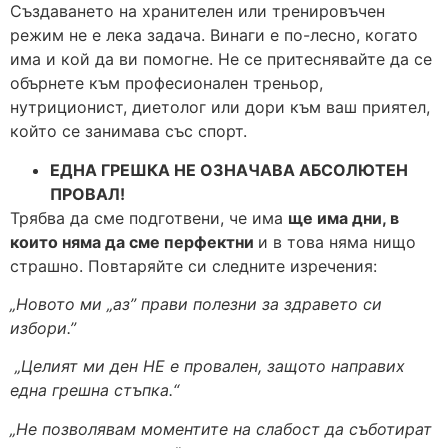
Създаването на хранителен или тренировъчен
режим не е лека задача. Винаги е по-лесно, когато
има и кой да ви помогне. Не се притеснявайте да се
обърнете към професионален треньор,
нутриционист, диетолог или дори към ваш приятел,
който се занимава със спорт.
ЕДНА ГРЕШКА НЕ ОЗНАЧАВА АБСОЛЮТЕН
ПРОВАЛ!
Трябва да сме подготвени, че има
ще има дни, в
които няма да сме перфектни
и в това няма нищо
страшно. Повтаряйте си следните изречения:
„Новото ми „аз” прави полезни за здравето си
избори.”
„Целият ми ден НЕ е провален, защото направих
една грешна стъпка.“
„Не позволявам моментите на слабост да съботират